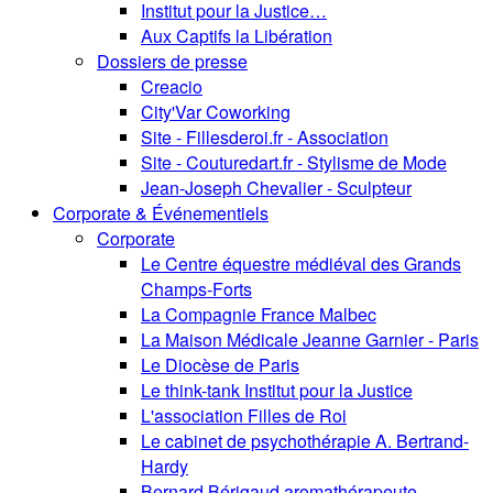
Institut pour la Justice…
Aux Captifs la Libération
Dossiers de presse
Creacio
City'Var Coworking
Site - Fillesderoi.fr - Association
Site - Couturedart.fr - Stylisme de Mode
Jean-Joseph Chevalier - Sculpteur
Corporate & Événementiels
Corporate
Le Centre équestre médiéval des Grands
Champs-Forts
La Compagnie France Malbec
La Maison Médicale Jeanne Garnier - Paris
Le Diocèse de Paris
Le think-tank Institut pour la Justice
L'association Filles de Roi
Le cabinet de psychothérapie A. Bertrand-
Hardy
Bernard Bérigaud aromathérapeute