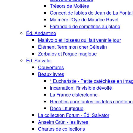
Trésors de Molière
Concert de fables de Jean de La Fonta
Ma mère l'Oye de Maurice Ravel
Farandole de comptines au piano
Éd. Andantino
Malévolo et l'oiseau qui fait venir le jour
Élément Terre mon cher Célestin
Zorbalov et l'orgue magique
Éd. Salvator
Couvertures
Beaux livres
" Eucharistie - Petite catéchèse en ima
Incarnation, l'invisible dévoilé
La France cistercienne
Recettes pour toutes les fêtes chrétien
Deco Liturgique
La collection Forum - Éd. Salvator
Anselm Grün - les livres
Chartes de collections