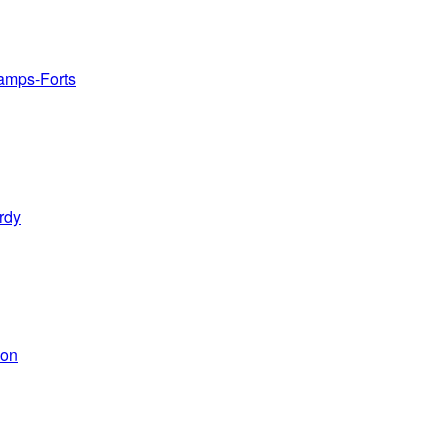
amps-Forts
rdy
ion