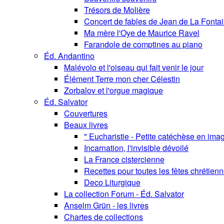
Trésors de Molière
Concert de fables de Jean de La Fonta
Ma mère l'Oye de Maurice Ravel
Farandole de comptines au piano
Éd. Andantino
Malévolo et l'oiseau qui fait venir le jour
Élément Terre mon cher Célestin
Zorbalov et l'orgue magique
Éd. Salvator
Couvertures
Beaux livres
" Eucharistie - Petite catéchèse en ima
Incarnation, l'invisible dévoilé
La France cistercienne
Recettes pour toutes les fêtes chrétien
Deco Liturgique
La collection Forum - Éd. Salvator
Anselm Grün - les livres
Chartes de collections