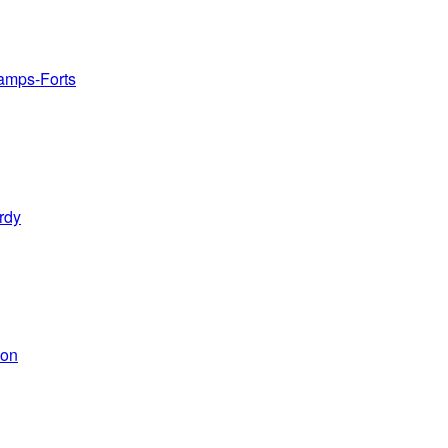
amps-Forts
rdy
ion