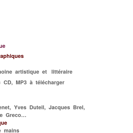
que
raphiques
moine
artistique
et littéraire
 CD, MP3 à télécharger
enet, Yves Duteil, Jacques Brel,
tte Greco…
que
e mains