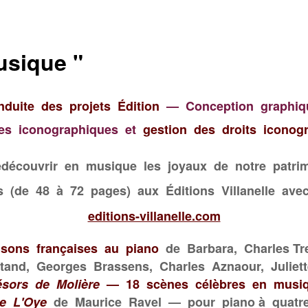
usique "
nduite des projets Édition
—
C
onception graphi
es iconographiques et
gestion
des droits iconog
 redécouvrir en musique les joyaux
de
notre
patri
és (de 48 à 72 pages) aux Éditions Villanelle
avec
editions-villanelle.com
sons françaises au piano
de
Barbara, Charles Tr
and, Georges Brassens, Charles Aznaour, Julie
ésors de Molière
—
18 scènes célèbres en musi
e L'Oye
de Maurice Ravel
—
pour piano à quatr