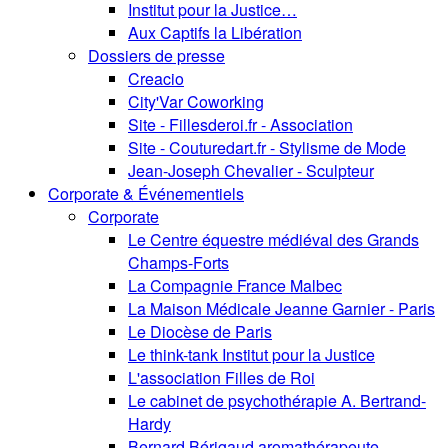
Institut pour la Justice…
Aux Captifs la Libération
Dossiers de presse
Creacio
City'Var Coworking
Site - Fillesderoi.fr - Association
Site - Couturedart.fr - Stylisme de Mode
Jean-Joseph Chevalier - Sculpteur
Corporate & Événementiels
Corporate
Le Centre équestre médiéval des Grands
Champs-Forts
La Compagnie France Malbec
La Maison Médicale Jeanne Garnier - Paris
Le Diocèse de Paris
Le think-tank Institut pour la Justice
L'association Filles de Roi
Le cabinet de psychothérapie A. Bertrand-
Hardy
Bernard Bérigaud aromathérapeute