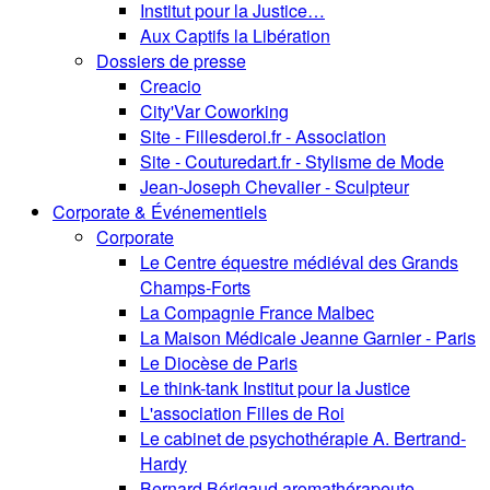
Institut pour la Justice…
Aux Captifs la Libération
Dossiers de presse
Creacio
City'Var Coworking
Site - Fillesderoi.fr - Association
Site - Couturedart.fr - Stylisme de Mode
Jean-Joseph Chevalier - Sculpteur
Corporate & Événementiels
Corporate
Le Centre équestre médiéval des Grands
Champs-Forts
La Compagnie France Malbec
La Maison Médicale Jeanne Garnier - Paris
Le Diocèse de Paris
Le think-tank Institut pour la Justice
L'association Filles de Roi
Le cabinet de psychothérapie A. Bertrand-
Hardy
Bernard Bérigaud aromathérapeute