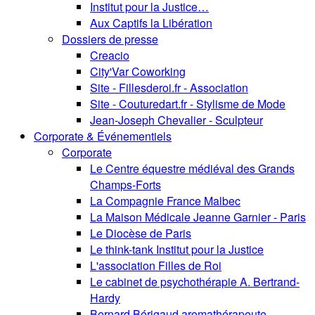
Institut pour la Justice…
Aux Captifs la Libération
Dossiers de presse
Creacio
City'Var Coworking
Site - Fillesderoi.fr - Association
Site - Couturedart.fr - Stylisme de Mode
Jean-Joseph Chevalier - Sculpteur
Corporate & Événementiels
Corporate
Le Centre équestre médiéval des Grands
Champs-Forts
La Compagnie France Malbec
La Maison Médicale Jeanne Garnier - Paris
Le Diocèse de Paris
Le think-tank Institut pour la Justice
L'association Filles de Roi
Le cabinet de psychothérapie A. Bertrand-
Hardy
Bernard Bérigaud aromathérapeute